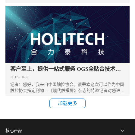
客户至上，提供一站式服务 OGS全贴合技术完
美亮相全触展
2015-10-28
记者：您好，我来自中国触控协会。很荣幸这次可以作为中国
触控协会指定刊物---《现代触摸屏》杂志的特邀记者对您进行
采访。中国科技产业崛起，触控屏已经成为非常重要的一项产
业
加载更多
核心产品