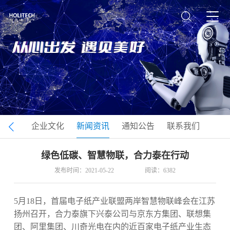
司介绍
企业文化
新闻资讯
通知公告
联系我们
绿色低碳、智慧物联，合力泰在行动
发布时间：2021-05-22
阅读：6382
5月18日，首届电子纸产业联盟两岸智慧物联峰会在江苏
扬州召开，合力泰旗下兴泰公司与京东方集团、联想集
团、阿里集团、川奇光电在内的近百家电子纸产业生态