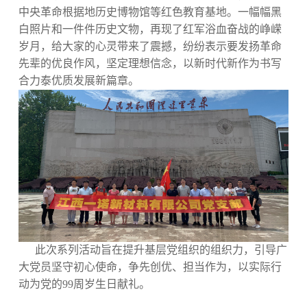
中央革命根据地历史博物馆等红色教育基地。一幅幅黑
白照片和一件件历史文物，再现了红军浴血奋战的峥嵘
岁月，给大家的心灵带来了震撼，纷纷表示要发扬革命
先辈的优良作风，坚定理想信念，以新时代新作为书写
合力泰优质发展新篇章。
此次系列活动旨在提升基层党组织的组织力，引导广
大党员坚守初心使命，争先创优、担当作为，以实际行
动为党的99周岁生日献礼。