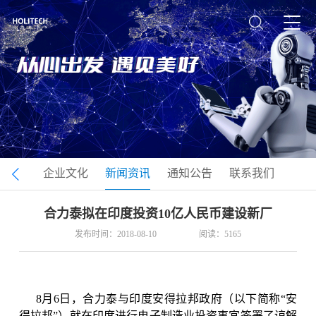
司介绍
企业文化
新闻资讯
通知公告
联系我们
合力泰拟在印度投资10亿人民币建设新厂
发布时间：2018-08-10
阅读：5165
8
月
6
日，合力泰与印度安得拉邦政府（以下简称“安
得拉邦”）就在印度进行电子制造业投资事宜签署了谅解