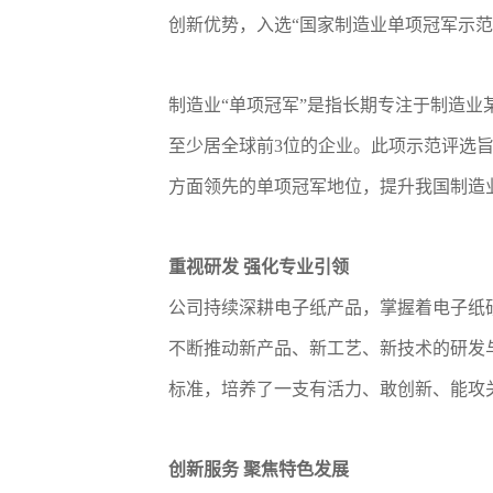
创新优势，入选“国家制造业单项冠军示范
制造业“单项冠军”是指长期专注于制造
至少居全球前3位的企业。此项示范评选
方面领先的单项冠军地位，提升我国制造
重视研发 强化专业引领
公司持续深耕电子纸产品，掌握着电子纸
不断推动新产品、新工艺、新技术的研发
标准，培养了一支有活力、敢创新、能攻
创新服务 聚焦特色发展