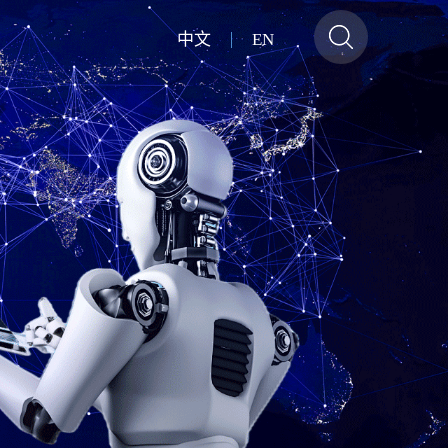
中文
EN