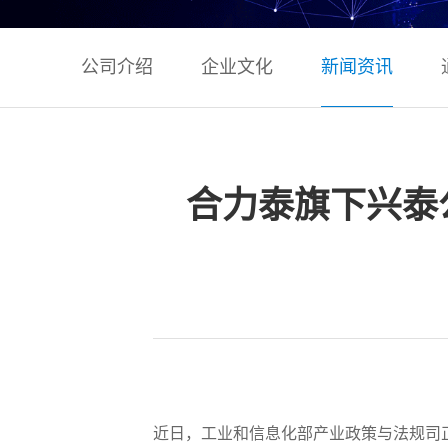
公司介绍
企业文化
新闻资讯
合力泰旗下兴泰
近日，工业和信息化部产业政策与法规司