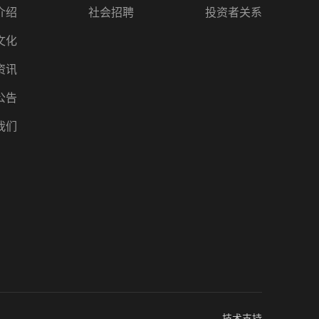
介绍
社会招聘
投资者关系
文化
资讯
公告
我们
技术支持