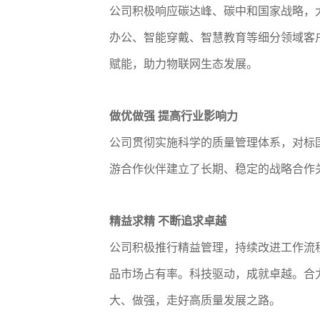
公司积极响应碳达峰、碳中和国家战略，
办公、智能穿戴、智慧教育等细分领域客户
赋能，助力物联网生态发展。
做优做强 提高行业影响力
公司贯彻实施科学的质量管理体系，对标
游合作伙伴建立了长期、稳定的战略合作
精益求精 不断追求卓越
公司积极推行精益管理，持续改进工作流
品市场占有率。科技驱动，成就卓越。合
大、做强，走好高质量发展之路。