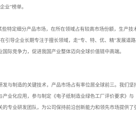
企业”榜单。
业某些特定细分产品市场，在所在领域占有较高市场份额，生产技
旨在引导企业长期专注于擅长领域，走“专、特、优、精”发展道
业国际竞争力，促进我国产业整体迈向全球价值链中高端。
研发与制造的关键技术，产品市场占有率位居全球前三。我们坚
与产业化应用，参与制定《电子纸制造业绿色工厂评价要求》与
关的专业研发团队，为公司保持前沿创新能力和领先市场提供了